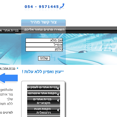
צור קשר מהיר
השאירו פרטים ונחזור אליכם.
בניית אתרי א
בניית אתרי א
ייעוץ ואפיון ללא עלות !
בניית אתרים לעסקים
getAsite - החברה המובילה במתן פתרונות אינטרנט בהתאמה אישית לכל לקוח !
הקמת אתר אינטרנט
צור איתנו
שלך
בניית אתרים
מקצועיים
ללא תשלו
הקמת חנות
וירטואלית
לפרטים נו